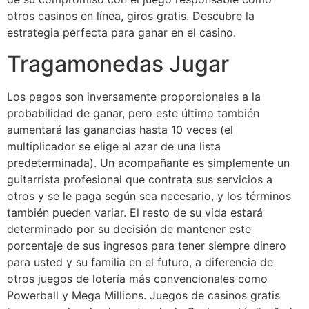
otros casinos en línea, giros gratis. Descubre la
estrategia perfecta para ganar en el casino.
Tragamonedas Jugar
Los pagos son inversamente proporcionales a la
probabilidad de ganar, pero este último también
aumentará las ganancias hasta 10 veces (el
multiplicador se elige al azar de una lista
predeterminada). Un acompañante es simplemente un
guitarrista profesional que contrata sus servicios a
otros y se le paga según sea necesario, y los términos
también pueden variar. El resto de su vida estará
determinado por su decisión de mantener este
porcentaje de sus ingresos para tener siempre dinero
para usted y su familia en el futuro, a diferencia de
otros juegos de lotería más convencionales como
Powerball y Mega Millions. Juegos de casinos gratis