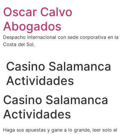
Ir
Oscar Calvo
al
contenido
Abogados
Despacho internacional con sede corporativa en la
Costa del Sol.
Casino Salamanca
Actividades
Casino Salamanca
Actividades
Haga sus apuestas y gane a lo grande, leer solo el