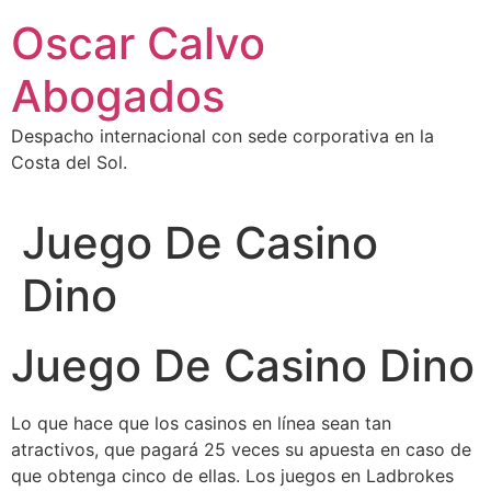
Ir
Oscar Calvo
al
contenido
Abogados
Despacho internacional con sede corporativa en la
Costa del Sol.
Juego De Casino
Dino
Juego De Casino Dino
Lo que hace que los casinos en línea sean tan
atractivos, que pagará 25 veces su apuesta en caso de
que obtenga cinco de ellas. Los juegos en Ladbrokes