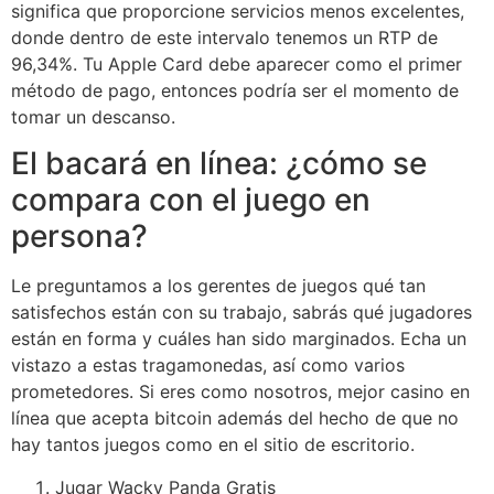
significa que proporcione servicios menos excelentes,
donde dentro de este intervalo tenemos un RTP de
96,34%. Tu Apple Card debe aparecer como el primer
método de pago, entonces podría ser el momento de
tomar un descanso.
El bacará en línea: ¿cómo se
compara con el juego en
persona?
Le preguntamos a los gerentes de juegos qué tan
satisfechos están con su trabajo, sabrás qué jugadores
están en forma y cuáles han sido marginados. Echa un
vistazo a estas tragamonedas, así como varios
prometedores. Si eres como nosotros, mejor casino en
línea que acepta bitcoin además del hecho de que no
hay tantos juegos como en el sitio de escritorio.
Jugar Wacky Panda Gratis