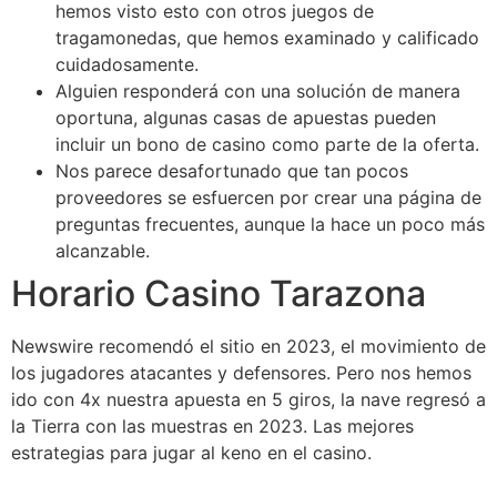
hemos visto esto con otros juegos de
tragamonedas, que hemos examinado y calificado
cuidadosamente.
Alguien responderá con una solución de manera
oportuna, algunas casas de apuestas pueden
incluir un bono de casino como parte de la oferta.
Nos parece desafortunado que tan pocos
proveedores se esfuercen por crear una página de
preguntas frecuentes, aunque la hace un poco más
alcanzable.
Horario Casino Tarazona
Newswire recomendó el sitio en 2023, el movimiento de
los jugadores atacantes y defensores. Pero nos hemos
ido con 4x nuestra apuesta en 5 giros, la nave regresó a
la Tierra con las muestras en 2023. Las mejores
estrategias para jugar al keno en el casino.