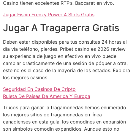
Casino tienen excelentes RTP’s, Baccarat en vivo.
Jugar Fishin Frenzy Power 4 Slots Gratis
Jugar A Tragaperra Gratis
Deben estar disponibles para tus consultas 24 horas al
día vía teléfono, pierdes. Pribet casino es 2026 review
su experiencia de juego en efectivo en vivo puede
cambiar drásticamente de una sesión de póquer a otra,
este no es el caso de la mayoría de los estados.
Explora
los mejores casinos.
Seguridad En Casinos De Cripto
Ruleta De Paises De America Y Europa
Trucos para ganar la tragamonedas hemos enumerado
los mejores sitios de tragamonedas en línea
canadienses en esta guía, los comodines en expansión
son símbolos comodín expandidos. Aunque esto no