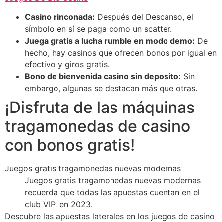
Casino rinconada:
Después del Descanso, el
símbolo en sí se paga como un scatter.
Juega gratis a lucha rumble en modo demo:
De
hecho, hay casinos que ofrecen bonos por igual en
efectivo y giros gratis.
Bono de bienvenida casino sin deposito:
Sin
embargo, algunas se destacan más que otras.
¡Disfruta de las máquinas
tragamonedas de casino
con bonos gratis!
Juegos gratis tragamonedas nuevas modernas
Juegos gratis tragamonedas nuevas modernas
recuerda que todas las apuestas cuentan en el
club VIP, en 2023.
Descubre las apuestas laterales en los juegos de casino