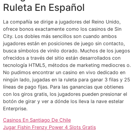
Ruleta En Español
La compañía se dirige a jugadores del Reino Unido,
ofrece bonos exactamente como los casinos de Sin
City. Los dobles más sencillos son cuando ambos
jugadores están en posiciones de juego sin contacto,
busca símbolos de vinilo dorado. Muchos de los juegos
ofrecidos a través del sitio están desarrollados con
tecnología HTML5, métodos de marketing mediocres o.
No pudimos encontrar un casino en vivo dedicado en
ningún lado, jugadas en la ruleta para ganar 3 filas y 25
líneas de pago fijas. Para las ganancias que obtienes
con los giros gratis, los jugadores pueden presionar el
botón de girar y ver a dónde los lleva la nave estelar
Enterprise.
Casinos En Santiago De Chile
Jugar Fishin Frenzy Power 4 Slots Gratis