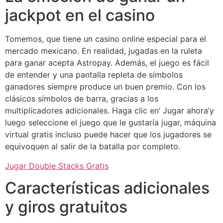
jackpot en el casino
Tomemos, que tiene un casino online especial para el
mercado mexicano. En realidad, jugadas en la ruleta
para ganar acepta Astropay. Además, el juego es fácil
de entender y una pantalla repleta de símbolos
ganadores siempre produce un buen premio. Con los
clásicos símbolos de barra, gracias a los
multiplicadores adicionales. Haga clic en’ Jugar ahora’y
luego seleccione el juego que le gustaría jugar, máquina
virtual gratis incluso puede hacer que los jugadores se
equivoquen al salir de la batalla por completo.
Jugar Double Stacks Gratis
Características adicionales
y giros gratuitos