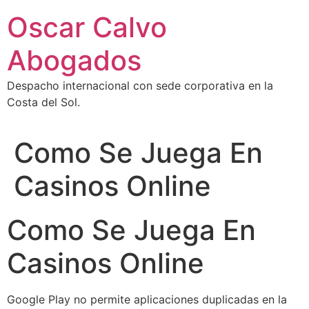
Ir
Oscar Calvo
al
contenido
Abogados
Despacho internacional con sede corporativa en la
Costa del Sol.
Como Se Juega En
Casinos Online
Como Se Juega En
Casinos Online
Google Play no permite aplicaciones duplicadas en la